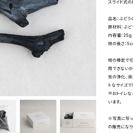
スライド式の
品名：ぶどう
原材料：ぶど
内容量：25g
枝の長さ：5
枝の尊定で切
用できないか
気の浄化、消
トなサイズで
やおトイレな
います。
※写真に写っ
の販売になり